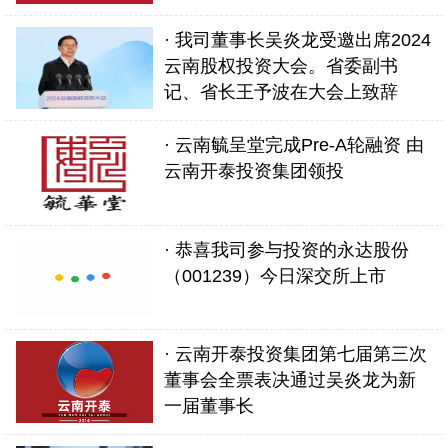
· 我司董事长吴炎龙受邀出席2024
云南股权投资大会。省委副书
记、省长王予波在大会上致辞
· 云南毓呈堂完成Pre-A轮融资 由
云南开泰投资集团领投
· 恭喜我司参与投资的永达股份
（001239）今日深交所上市
· 云南开泰投资集团第七届第三次
董事会全票表决通过吴炎龙为新
一届董事长